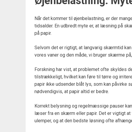
Øjenbelastning: Myt
Når det kommer til øjenbelastning, er der mange 
tidsalder. En udbredt myte er, at læsning på s
på papir.
Selvom det er rigtigt, at langvarig skærmtid kan f
vores vaner og den måde, vi bruger skærme på,
Forskning har vist, at problemet ofte skyldes d
tilstrækkeligt, hvilket kan føre til tørre og irri
papir ikke udsender blåt lys, som kan påvirke 
nødvendigvis, at papir altid er bedre.
Korrekt belysning og regelmæssige pauser kan
læser fra en skærm eller papir. Det er vigtigt a
ulemper, og at den bedste løsning ofte afhæng