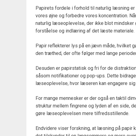
Papirets fordele i forhold til naturlig læsning 
vores øjne og forbedre vores koncentration. Når
naturlig læseoplevelse, der ikke blot mindske
forståelse og indlæring af det læste materiale.
Papir reflekterer lys på en jævn måde, hvilket g
den træthed, der ofte følger med lange periode
Desuden er papirstatisk og fri for de distraktio
såsom notifikationer og pop-ups. Dette bidrage
læseoplevelse, hvor læseren kan engagere sig f
For mange mennesker er der også en taktil dime
struktur mellem fingrene og lyden af en side, d
gøre læseoplevelsen mere tilfredsstillende.
Endvidere viser forskning, at læsning på papir 
det tilskynder til en langsommere og mere overve