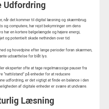
e Udfordring
r, når det kommer til digital læsning og skærmbrug.
ets og computere, har rejst bekymringer om dens
lys har en kortere bølgelængde og højere energi,
jet og potentielt skade nethinden over tid.
hed og hovedpine efter lange perioder foran skærmen,
ante udsættelse for blåt lys.
aler eksperter ofte at tage regelmæssige pauser fra
ere “nattilstand” på enheder for at reducere
 udfordring, er det vigtigt at finde en balance i den
ængeligheden af digitale enheder er svære at undvære.
turlig Læsning