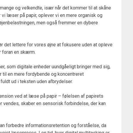
er mange og velkendte, især når det kommer til at skåne
 vi læser på papir, oplever vi en mere organisk og
r øjenbelastningen, men også fremmer en dybere
ør det lettere for vores øjne at fokusere uden at opleve
r foran en skærm.
ner, som digitale enheder uundgåeligt bringer med sig,
r til en mere fordybende og koncentreret
uldt ud i teksten uden afbrydelser.
nsion ved at læse på papir – følelsen af papirets
er vendes, skaber en sensorisk forbindelse, der kan
kan forbedre informationsretention og forståelse, da
jet læseproces. I en tid, hvor digital multitasking er