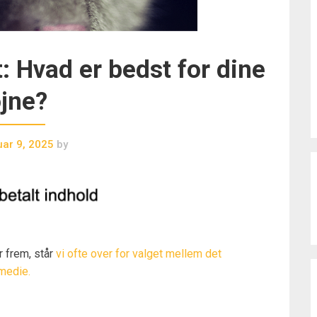
t: Hvad er bedst for dine
jne?
uar 9, 2025
by
r frem, står
vi ofte over for valget mellem det
 medie.