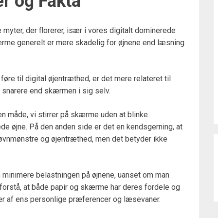
er og Fakta
myter, der florerer, især i vores digitalt dominerede
kærme generelt er mere skadelig for øjnene end læsning
øre til digital øjentræthed, er det mere relateret til
 snarere end skærmen i sig selv.
en måde, vi stirrer på skærme uden at blinke
terede øjne. På den anden side er det en kendsgerning, at
søvnmønstre og øjentræthed, men det betyder ikke
 minimere belastningen på øjnene, uanset om man
t forstå, at både papir og skærme har deres fordele og
er af ens personlige præferencer og læsevaner.