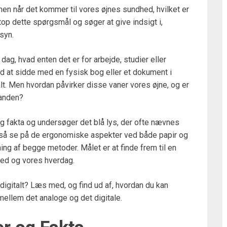
n når det kommer til vores øjnes sundhed, hvilket er
op dette spørgsmål og søger at give indsigt i,
syn.
ag, hvad enten det er for arbejde, studier eller
ed at sidde med en fysisk bog eller et dokument i
lt. Men hvordan påvirker disse vaner vores øjne, og er
 anden?
og fakta og undersøger det blå lys, der ofte nævnes
også se på de ergonomiske aspekter ved både papir og
g af begge metoder. Målet er at finde frem til en
hed og vores hverdag.
 digitalt? Læs med, og find ud af, hvordan du kan
 mellem det analoge og det digitale.