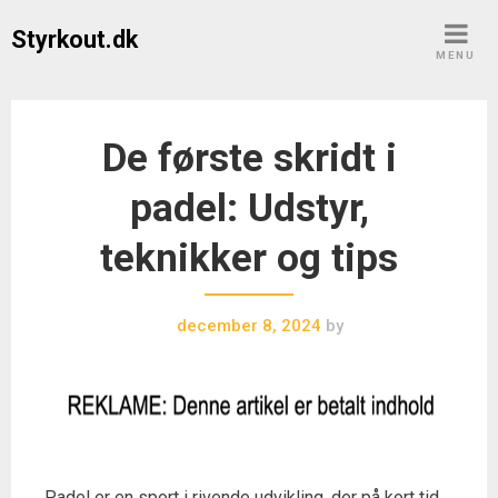
Skip
Styrkout.dk
to
MENU
content
De første skridt i
padel: Udstyr,
teknikker og tips
december 8, 2024
by
Padel er en sport i rivende udvikling, der på kort tid