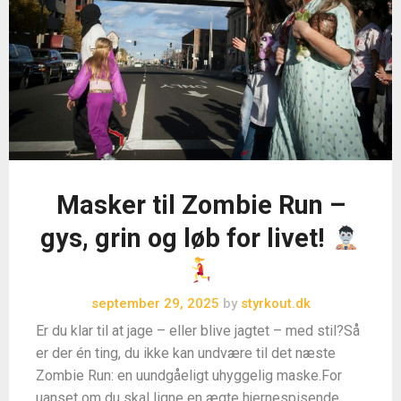
Masker til Zombie Run –
gys, grin og løb for livet!
september 29, 2025
by
styrkout.dk
Er du klar til at jage – eller blive jagtet – med stil?Så
er der én ting, du ikke kan undvære til det næste
Zombie Run: en uundgåeligt uhyggelig maske.For
uanset om du skal ligne en ægte hjernespisende